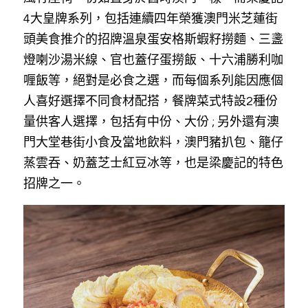
4大皇牌系列，包括連續四年榮獲澳門米芝蓮街
頭美食推介的招牌溫泉蛋安格斯蝦籽撈麵、三盞
燈喇沙湯米線、官也蓋仔蛋撈飯、十六浦勝利咖
喱飯等，絕對是必食之選，而每個系列能因應個
人喜好選擇不同食材配搭，餐牌菜式特設2種份
量供客人選擇，包括有中份、大份 ; 另外還有澳
門大堂巷街小食及當地飲料，澳門豬扒包、籠仔
蒸雲吞、奶蓋芝士紅豆冰等，也是梁慶記的特色
招牌之一。