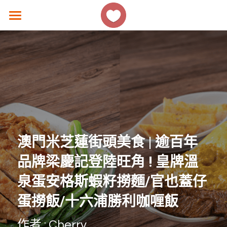
×
商品分類
主頁
所有商品分類
香港好去處
生活熱話
著數優惠
美食速遞
澳門米芝蓮街頭美食 | 逾百年
女生話題
品牌梁慶記登陸旺角 ! 皇牌溫
香港故事
泉蛋安格斯蝦籽撈麵/官也蓋仔
蛋撈飯/十六浦勝利咖喱飯 
撐 ! 小店速報
作者 : Cherry
聯絡