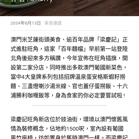
搜索
·
2024年8月13日
美食速遞
澳門米芝蓮街頭美食、逾百年品牌「梁慶記」正
式進駐旺角，這家「百年麵檔」早前第一站登陸
北角後迎來多方稱讚，今年宣佈在旺角插旗，開
設第二家分店，同時推出多款澳門葡國新菜色，
當中4大皇牌系列包括招牌溫泉蛋安格斯蝦籽撈
麵、三盞燈喇沙湯米線、官也蓋仔蛋撈飯、十六
浦勝利咖喱飯等，身為食家的你必定要嘗試啦 ! 
梁慶記旺角新店位於豉油街，環境以澳門懷舊風
情為裝修概念，佔地約1500呎，室內設有葡國
風竹座椅，彷如置身於舊時澳門一樣。而梁慶記