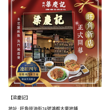
【梁慶記】
地址 : 旺角豉油街74號鴻都大廈地鋪