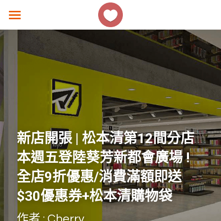
×
商品分類
主頁
所有商品分類
香港好去處
生活熱話
著數優惠
美食速遞
新店開張 | 松本清第12間分店
女生話題
本週五登陸葵芳新都會廣場 ! 
香港故事
全店9折優惠/消費滿額即送
$30優惠券+松本清購物袋
撐 ! 小店速報
作者 : Cherry
聯絡