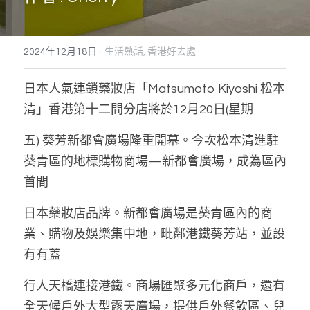
搜索
·
2024年12月18日
生活熱話,
香港好去處
日本人氣連鎖藥妝店「Matsumoto Kiyoshi 松本
清」香港第十二間分店將於12月20日(星期
五) 葵芳新都會廣場隆重開幕。今次松本清進駐
葵青區的地標購物商場—新都會廣場
，
成為區內
首間
日本藥妝店品牌。新都會廣場是葵青區內的商
業、購物及娛樂集中地
，
毗鄰港鐵葵芳站
，
並設
有有蓋
行人天橋連接港鐵。商場匯聚多元化商戶
，
還有
全天候戶外大型露天廣場
，
提供戶外餐飲區、兒