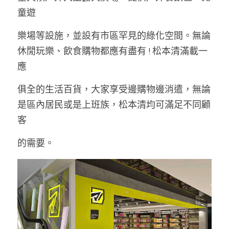
童遊
樂場等設施
，
並設有市區罕見的綠化空間。無論
休閒玩樂、飲食購物都應有盡有 ! 松本清滿載一
應
俱全的生活百貨
，
大家享受邊購物邊消遣
，
無論
是區內居民或是上班族
，
松本清均可滿足不同顧
客
的需要。