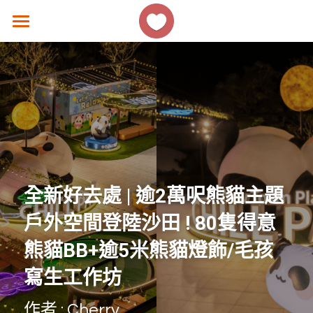
×
商品分類
主頁
所有商品分類
香港好去處
生活熱話
著數優惠
美食速遞
全新好去處
 | 
逾
2
萬呎熊貓主題
女生話題
戶外空間登陸沙田
 ! 80
隻得意
香港故事
熊貓
BB+
逾
5
米熊貓燈飾
/
毛孩
寫生工作坊
撐 ! 小店速報
作者 : Cherry
聯絡