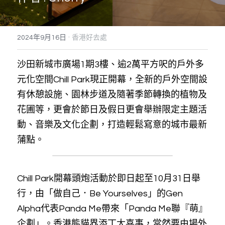
搜索
·
2024年9月16日
香港好去處
沙田新城市廣場1期3樓、逾2萬平方呎的戶外多
元化空間Chill Park現正開幕，全新的戶外空間設
有休憩設施、園林步道及隨著季節轉換的植物及
花圃等，更會於節日及假日更會舉辦限定主題活
動、音樂及文化企劃，打造輕鬆寫意的城市最新
蒲點。
Chill Park開幕頭炮活動於即日起至10月31日舉
行，由「做自己．Be Yourselves」的Gen 
Alpha代表Panda Me帶來「Panda Me聯『萌』
企劃」。香港熊貓界添丁大喜事，當然要由場外