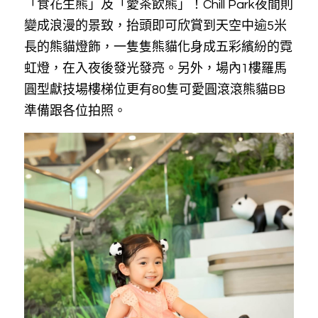
「食花生熊」及「愛茶飲熊」！Chill Park夜間則
變成浪漫的景致，抬頭即可欣賞到天空中逾5米
長的熊貓燈飾，一隻隻熊貓化身成五彩繽紛的霓
虹燈，在入夜後發光發亮。另外，場內1樓羅馬
圓型獻技場樓梯位更有80隻可愛圓滾滾熊貓BB
準備跟各位拍照。