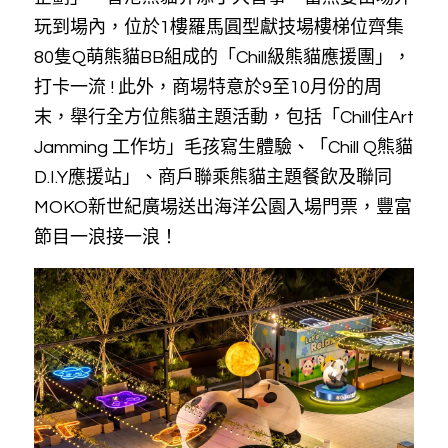
玩到場內，位於1樓羅馬圓型獻技場樓梯位齊集
80隻Q萌熊貓BB組成的「Chill級熊貓應援團」，
打卡一流 ! 此外，商場特意於9至10月份的周
末，舉行全方位熊貓主題活動，包括「Chill住Art 
Jamming 工作坊」毛孩寫生體驗、「Chill Q熊貓
D.I.Y應援站」、商戶聯乘熊貓主題餐飲及聯同
MOKO新世紀廣場送出海洋公園入場門票，豐富
節目一浪接一浪！