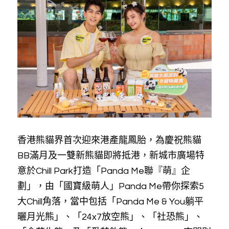
香港熊貓界首次迎來港產龍鳳胎，為慶祝熊貓
BB滿月及一雙新熊貓即將抵港，新城市廣場特
意於Chill Park打造「Panda Me聯『萌』企
劃」，由「國寶級萌人」Panda Me帶你探索5
大Chill角落，當中包括「Panda Me & You躺平
曬月光熊」、「24x7放空熊」、「社恐熊」、