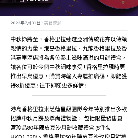
搜索
·
2023年7月31日
美食速遞
中秋節將至，香格里拉臻選亞洲傳統花卉以傳頌
親情的力量。港島香格里拉、九龍香格里拉及香
港嘉里酒店將為各位奉上滋味滿溢的月餅禮盒，
讓各位可於今個中秋細味享受 ! 香格里拉現時更
推出早鳥優惠，購買時輸入專屬推廣碼，即能獲
得8折優惠 ! 往下即睇更多詳情 !   
港島香格里拉米芝蓮星級團隊今年特別推出多款
招牌中秋月餅及尊尚禮物籃， 包括限量發售夏
宮珍品80年陳皮豆沙月餅收藏禮盒 (8件裝 
HKD1,328)、香格里拉50年陳皮豆沙玫瑰月餅禮