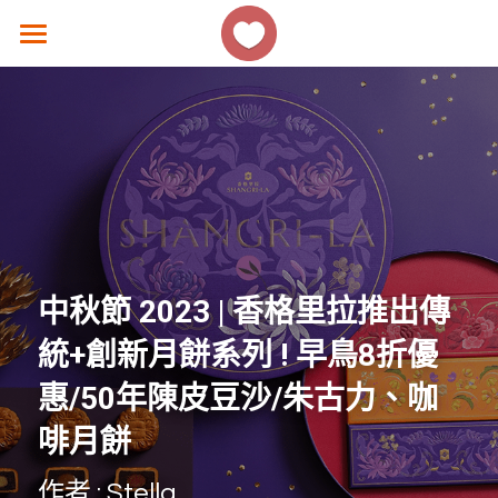
×
商品分類
主頁
所有商品分類
香港好去處
生活熱話
著數優惠
美食速遞
中秋節 2023 | 香格里拉推出傳
女生話題
統+創新月餅系列 ! 早鳥8折優
香港故事
惠/50年陳皮豆沙/朱古力、咖
啡月餅
撐 ! 小店速報
作者 : Stella
聯絡