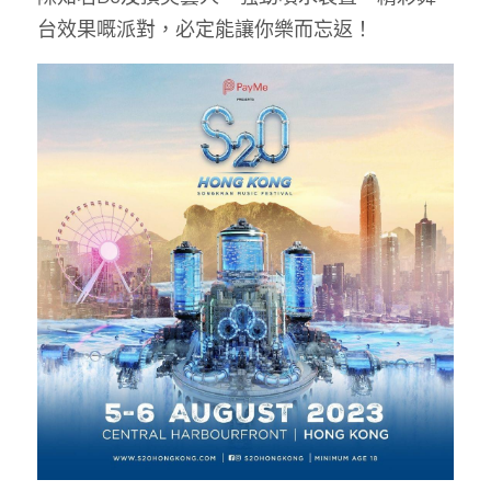
台效果嘅派對，必定能讓你樂而忘返！