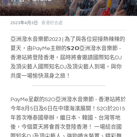
搜索
·
2023年4月3日
香港好去處
亞洲潑水音樂節2023 | 為了與各位迎接熱辣辣的
夏天，由PayMe主辦的𝗦𝟮𝗢亞洲潑水音樂節 - 
香港站將登陸香港，屆時將會邀請國際知名DJ
及頂尖藝人國際知名DJ及頂尖藝人到場，與你
共度一場愉快濕身之旅！
PayMe呈獻的S2O亞洲潑水音樂節 - 香港站將於
今年8月5日及6日在中環海濱展開！S2O於2015
年首次喺泰國舉辦，繼日本、韓國、台灣等地
後，今個夏天將會首次登陸香港！ 一場結合國
際知名DJ及頂尖藝人、強勁噴水裝置、精彩舞