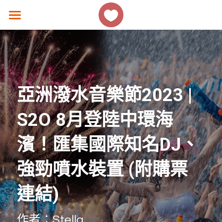
×
商品分類
主頁
所有商品分類
香港好去處
生活熱話
亞洲潑水音樂節2023 | 
著數優惠
S2O 8月登陸中環海
美食速遞
濱！匯集國際知名DJ、
女生話題
強勁噴水裝置 (附購票
香港故事
連結)
撐 ! 小店速報
作者：Stella
聯絡