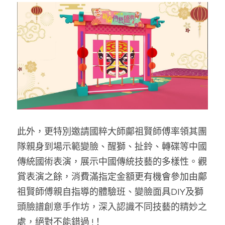
此外，更特別邀請國粹大師鄺祖賢師傅率領其團
隊親身到場示範變臉、醒獅、扯鈴、轉碟等中國
傳統國術表演，展示中國傳統技藝的多樣性。觀
賞表演之餘，消費滿指定金額更有機會參加由鄺
祖賢師傅親自指導的體驗班
、變臉面具DI
Y及獅
頭臉譜創意手作坊，深入認識不同技藝的精妙之
處，絕對不能錯過 !！