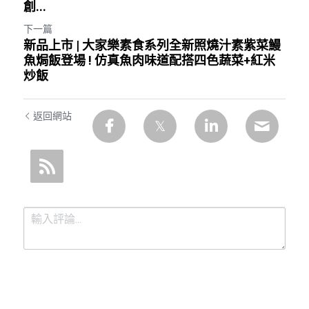
創...
下一篇
新品上市 | 大家樂素食系列全新照燒汁素紫菜鰻
魚焗飯登場 ! 仿真魚肉味道配搭四色蔬菜+紅米
炒飯
返回網站