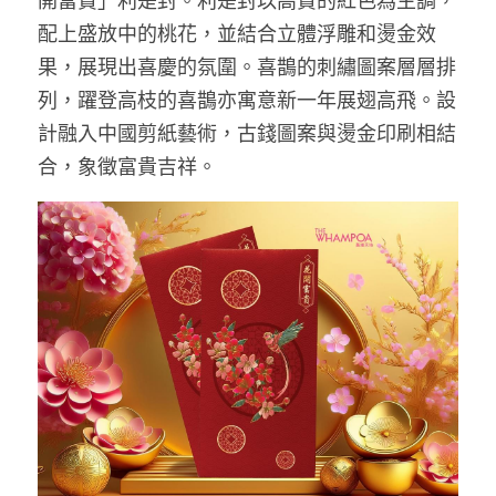
開富貴」利是封。利是封以高貴的紅色為主調，
配上盛放中的桃花，並結合立體浮雕和燙金效
果，展現出喜慶的氛圍。喜鵲的刺繡圖案層層排
列，躍登高枝的喜鵲亦寓意新一年展翅高飛。設
計融入中國剪紙藝術，古錢圖案與燙金印刷相結
合，象徵富貴吉祥。