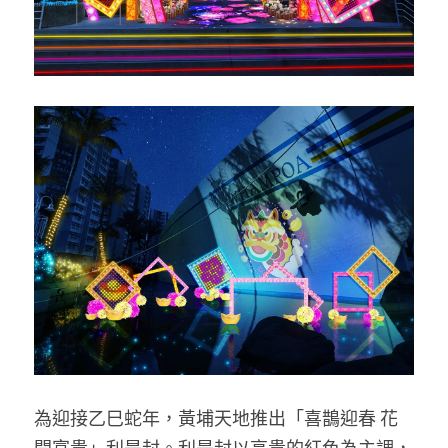
為迎接乙巳蛇年，黃埔天地推出「喜鵲迎春 花