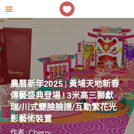
×
商品分類
主頁
所有商品分類
香港好去處
生活熱話
著數優惠
美食速遞
農曆新年2025 | 
黃埔天地新春
女生話題
傳藝盛典登場 ! 3米高三獅獻
香港故事
瑞/川式變臉臉譜/互動繁花光
影藝術裝置
撐 ! 小店速報
作者 : Cherry
聯絡