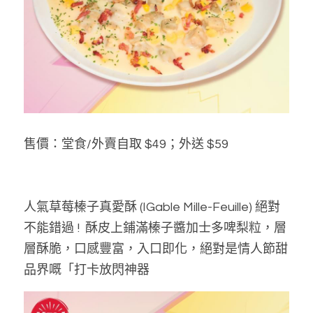
售價：堂食/外賣自取 $49；外送 $59  
人氣草莓榛子真愛酥 (IGable Mille-Feuille) 絕對
不能錯過 !  酥皮上鋪滿榛子醬加士多啤梨粒，層
層酥脆，口感豐富，入口即化，絕對是情人節甜
品界嘅「打卡放閃神器