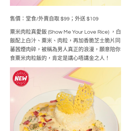
售價：堂食/外賣自取 $99；外送 $109  
粟米肉粒真愛飯 (Show Me Your Love Rice) ，白
飯配上白汁、粟米、肉粒，再加香脆芝士脆片同
蕃茜煙肉碎，被稱為男人真正的浪漫，願意陪你
食粟米肉粒飯的，肯定是講心唔講金之人！  