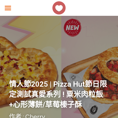
×
商品分類
主頁
所有商品分類
香港好去處
生活熱話
著數優惠
美食速遞
女生話題
情人節2025 | Pizza Hut節日限
香港故事
定測試真愛系列 ! 粟米肉粒飯
+心形薄餅/草莓榛子酥
撐 ! 小店速報
作者 : Cherry
聯絡