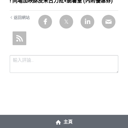
! 同場加映酥皮朱古力批+脆薯皇 (內附優惠券)
返回網站
提交
取消
主頁