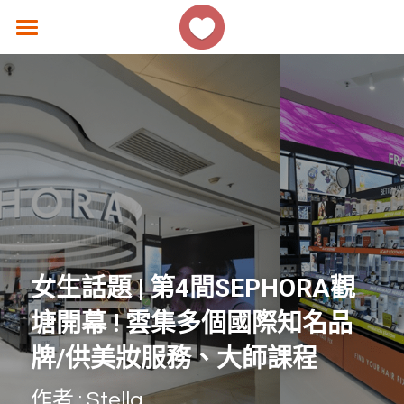
×
商品分類
主頁
所有商品分類
香港好去處
生活熱話
著數優惠
美食速遞
女生話題
女生話題 | 第4間SEPHORA觀
香港故事
塘開幕 ! 雲集多個國際知名品
牌/供美妝服務、大師課程
撐 ! 小店速報
作者 : Stella
聯絡