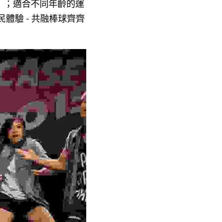
夜」；適合不同年齡的運
「全民體驗 - 共融棒球齊齊