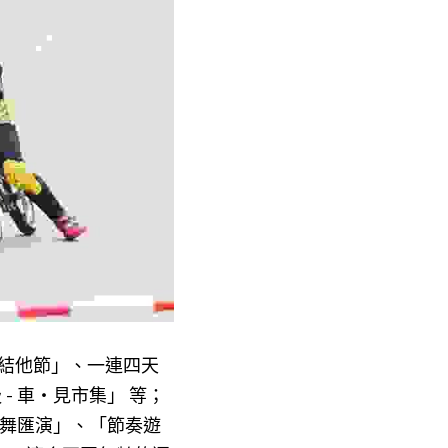
⼩結他節」、一連四天
- 車‧見市集」 等；
n 夏日跳舞匯演」、「節奏遊