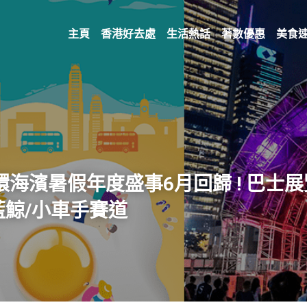
主頁
香港好去處
生活熱話
著數優惠
美食
中環海濱暑假年度盛事6月回歸 ! 巴士
藍鯨/小車手賽道