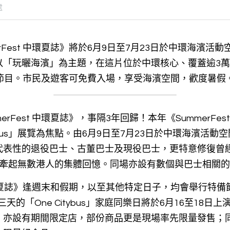
處
rFest 中環夏誌》將於6月9日至7月23日於中環海濱活
以「玩曬海濱」為主題，在這片位於中環核心、覆蓋逾3
備節目。市民及遊客可免費入場，享受海濱空間，歡度暑假
erFest 中環夏誌》，事隔3年回歸！本年《SummerFe
tybus」展覽為焦點。由6月9日至7月23日於中環海濱活
代表性的退役巴士、古董巴士及現役巴士，更特意修復曾
，牽起無數港人的集體回憶。同場亦設有數個與巴士相關
 中環夏誌》逢週末和假期，以至其他特定日子，均會舉行特備節
連三天的「One Citybus」家庭同樂日將於6月16至18
，亦設有期間限定店，部份商品更是現場率先限量發售；