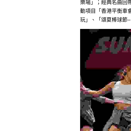
樂場」；經典名曲回帶的
動項目「香港平衡車會嘉年華
玩」、「頌夏棒球節–