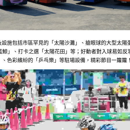
及設施包括市區罕見的「太陽沙灘」、搶眼球的大型太陽
大藍鯨」、打卡之選「太陽花田」等；好動者對入球易如反
」、色彩繽紛的「乒乓樂」等駐場設備，精彩節目一籮籮