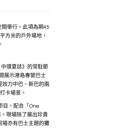
動空間舉行。此項為期45
萬平方米的戶外場地，
。
st 中環夏誌》的常駐節
動空間展示港島專營巴士
經效力中巴、新巴的兩
的打卡場景。
目。配合「One 
日上演。現場除了展出珍貴
同場亦有巴士主題的攤