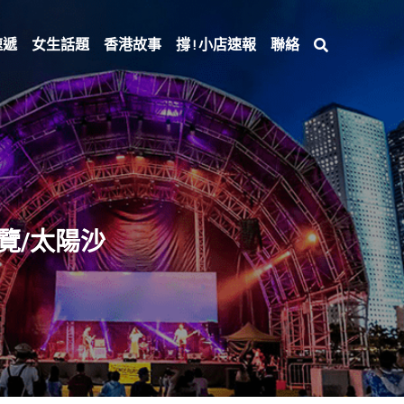
速遞
女生話題
香港故事
撐 ! 小店速報
聯絡
展覽/太陽沙