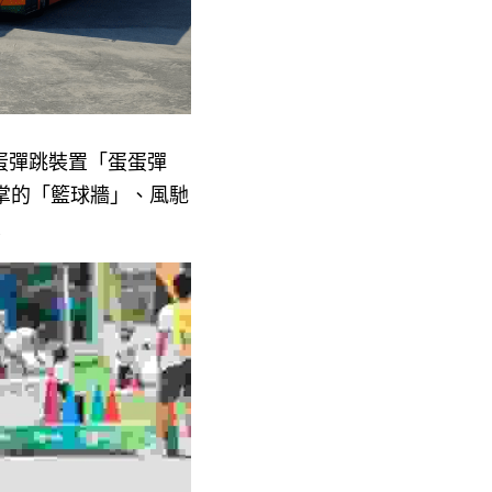
蛋彈跳裝置「蛋蛋彈
掌的「籃球牆」、風馳
！