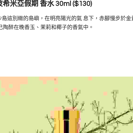
a 波希米亞假期 香水 30ml ($130) 
沙島這別緻的島嶼，在明亮陽光的氣 息下，赤腳慢步於金
自己陶醉在晚香玉、茉莉和椰子的香氣中。