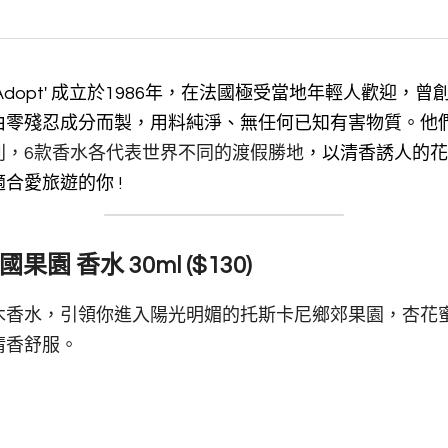
dopt' 成立於1986年，在法國極受當地年輕人歡迎，
由零殘忍成分而製，用料純淨、無任何已知有害物質。他
假系列，6款香水各代表世界不同的渡假勝地
，以清香誘人的花
旅遊的你 !     
意國果園 香水 30ml ($130) 
木香水，引領你進入陽光明媚的托斯卡尼鄉郊果園，杏花
清香舒服。