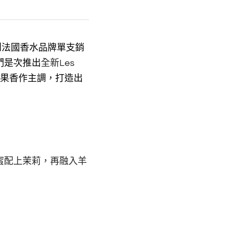
曾創法國香水品牌單支銷
們是次推出
全新Les 
果香作主調，打造出
蜜配上茉莉，再融入羊