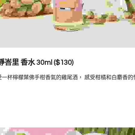
 寧靜峇里 香水 30ml ($130) 
受一杯檸檬葉佛手柑香氣的雞尾酒， 感受柑橘和白麝香的