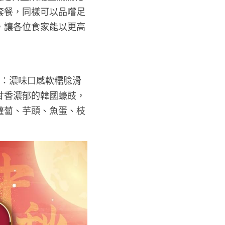
套餐，同樣可以品嚐足
，讓各位食家能以更高
括：濃味口感軟糯腍滑
甘香濃郁的韓國蠔豉，
蘿蔔、芋頭、魚蛋、枝