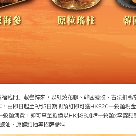
五福臨門」載譽歸來，以紅燒花膠、韓國蠔豉、古法扣鴨
，由即日起至9月5日期間預訂即可獲HK$20一粥麵現
一粥麵消費，即可享至抵價以HK$88加購一粥麵x李錦
級蠔油、原釀頭抽等招牌醬料！