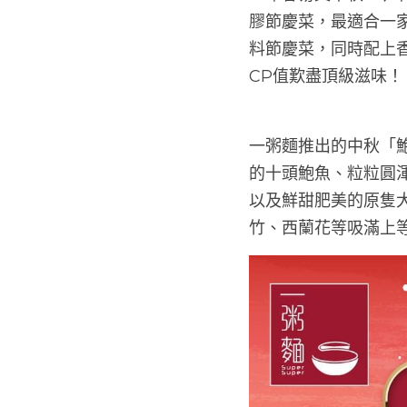
膠節慶菜，最適合一
料節慶菜，同時配上
CP值歎盡頂級滋味！
一粥麵推出的中秋「
的十頭鮑魚、粒粒圓
以及鮮甜肥美的原隻
竹、西蘭花等吸滿上