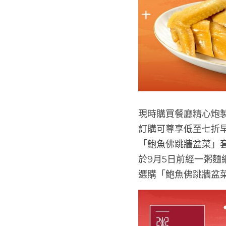
現時購買餐廳精心炮
訂購可尊享低至七折早
「鮑魚佛跳牆盆菜」套
於9月5日前經一粥麵
選購「鮑魚佛跳牆盆菜