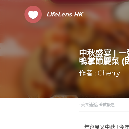
LifeLens
 HK
中秋盛宴 | 
鴨掌節慶菜 (
作者 : Cherry
·
美食速遞,
著數優惠
一年容易又中秋 ! 