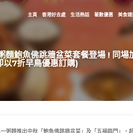
主頁
香港好去處
生活熱話
著數優惠
美食速
一粥麵鮑魚佛跳牆盆菜套餐登場 ! 同
即以7折早鳥優惠訂購)
今年一粥麵推出中秋「鮑魚佛跳牆盆菜」及「五福臨門」，