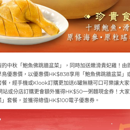
製的中秋「鮑魚佛跳牆盆菜」，同時加送嫩滑貴妃雞！由即
鳥優惠價，以優惠價HK$838享用「鮑魚佛跳牆盆菜」或優惠
餐，經手機或Klook訂購更加送6罐無糖可口可樂讓大
網站或分店訂購更會額外獲得HK$50一粥麵現金券！大家亦
」套餐，並獲得總值HK$100電子優惠券。