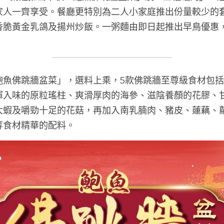
家人一齊享受。餐廳更特別為二人小家庭推出份量較少的
香脆黃金乳鴿及揚州炒飯。一粥麵由即日起推出早鳥優惠
鮑魚佛跳牆盆菜」，選料上乘，5款佛跳牆至尊級食材包
渾入味的原粒瑤柱、爽滑厚肉的海參、滋陰養顏的花膠、
大蝦及嚼勁十足的花菇，再加入南乳腩肉、豬皮、蓮藕、
等食材精華的配料。