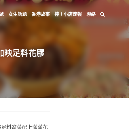
遞
女生話題
香港故事
撐 ! 小店速報
聯絡
場加映足料花膠
超足料盆菜配上滿滿花