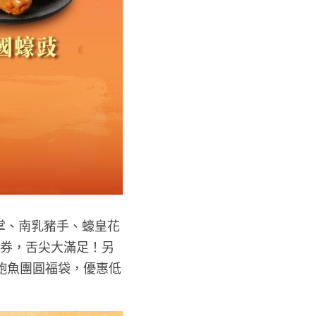
掌、南乳豬手、蠔皇花
金券，舌尖大滿足！另
記鮑魚團圓福袋，優惠低