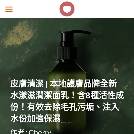
×
商品分類
主頁
所有商品分類
香港好去處
生活熱話
著數優惠
美食速遞
皮膚清潔 | 本地護膚品牌全新
女生話題
水漾滋潤潔面乳！含8種活性成
香港故事
份！有效去除毛孔污垢、注入
水份加強保濕
撐 ! 小店速報
作者 : Cherry
聯絡