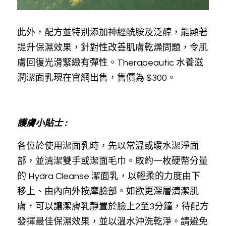
此外，配方並特別添加神經酰胺及泛醇，能顯著
提升保濕效果，針對性改善肌膚乾燥問題，令肌
膚回復光滑緊緻有彈性。Therapeautic 水養滋
潤潔面乳現在官網出售，售價為 $300。
護膚小貼士 : 
各位於使用潔面乳時，先以常溫或暖水潔淨面
部，並清潔雙手或潔面毛巾。取約一枚硬幣分量
的 Hydra Cleanse 潔面乳，以輕柔的力度由下
移上、由內向外按摩臉部。如欲更深層清潔肌
膚，可以讓潔膚乳靜置於臉上2至3分鐘，待配方
發揮最佳保濕效果，並以溫水沖洗乾淨。請避免