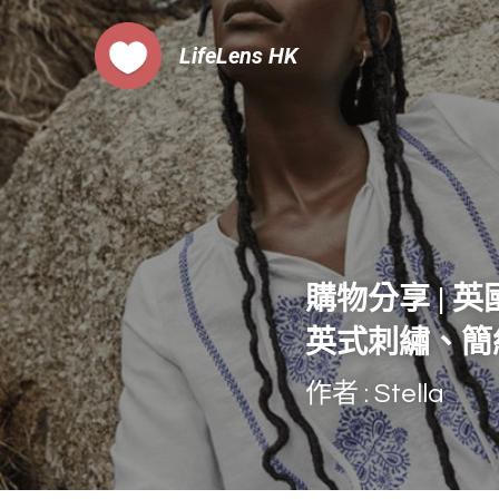
LifeLens
 HK
購物分享 | 
英式刺繡、簡
作者 : Stella