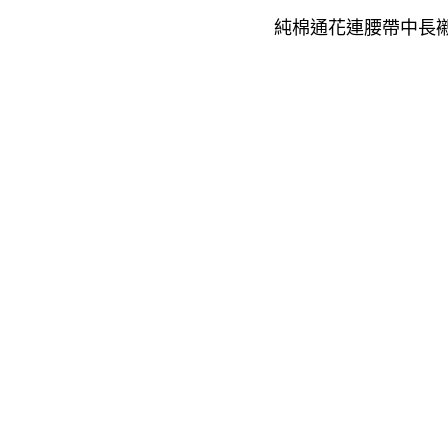
純棉通花連腰帶中長襯衫