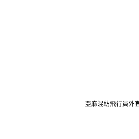
亞麻混紡飛行員外套 