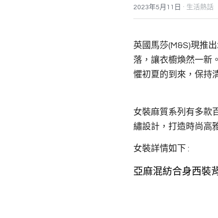
·
2023年5月11日
生活熱話
英國馬莎(M&S)現推
落，讓衣櫥煥然一新
懼初夏的到來，保持
女裝麻質系列有多款
繡設計，打造時尚高
女裝詳情如下 : 
亞麻混紡合身西裝背心