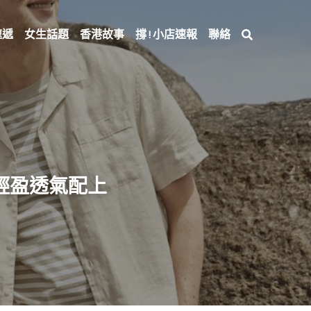
速遞
女生話題
香港故事
撐 ! 小店速報
聯絡
輕盈透氣配上