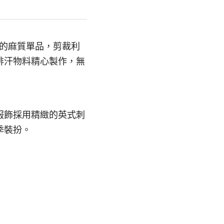
透氣的麻質單品，剪裁利
排汗物料精心製作，無
服飾採用精緻的英式刺
季裝扮。