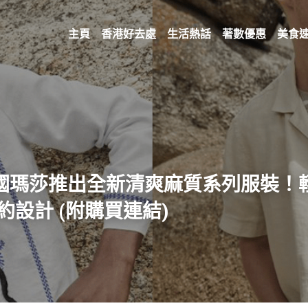
主頁
香港好去處
生活熱話
著數優惠
美食
英國瑪莎推出全新
清爽麻質系列服裝！
約設計
 (附購買連結)