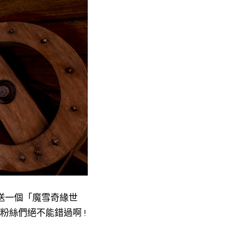
附送一個「魔雪奇緣世
n粉絲們絕不能錯過啊 !