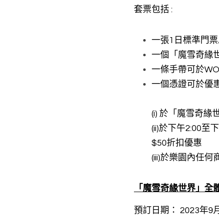
套票包括 : 
一張1日標準門票
一個「魔雪奇緣世
一條手帶可於WOF
一個憑證可於優惠
(i) 於「魔雪
(ii)於下午2:
$50折扣優惠
(iii)於樂園內
「魔雪奇緣世界」全體驗
預訂日期： 2023年9月