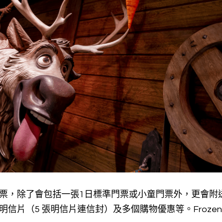
買套票，除了會包括一張1日標準門票或小童門票外，更會
套明信片（5 張明信片連信封）及多個購物優惠等。Froze