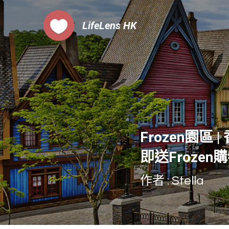
LifeLens
 HK
Frozen園
即送Frozen
作者 : Stella