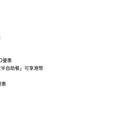
」 
扣優惠
險家半自助餐」可享港幣
惠 