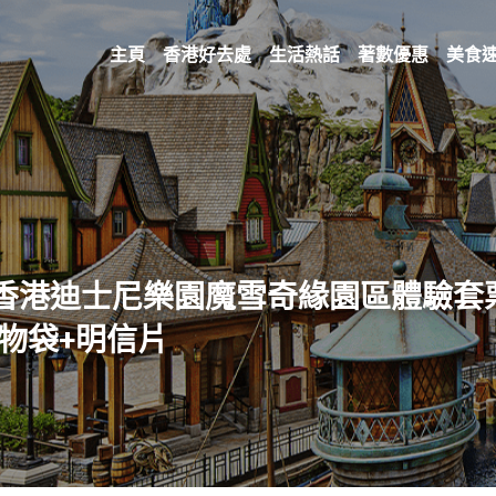
主頁
香港好去處
生活熱話
著數優惠
美食
區 | 香港迪士尼樂園魔雪奇緣園區體驗套票
購物袋+明信片