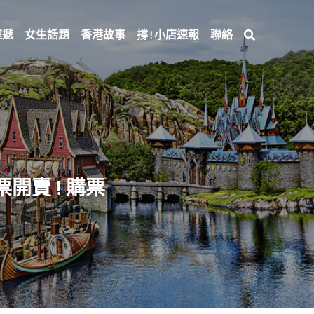
速遞
女生話題
香港故事
撐 ! 小店速報
聯絡
開賣 ! 購票