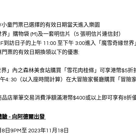
/小童門票已選擇的有效日期當天進入樂園 
界」購物袋 (M)及一套明信片（5 張明信片連信封） 
到訪日子的上午 11:00 至下午 3:00進入「魔雪奇緣世界
門票的有效日期換領以下的優惠: 
奇緣世界」內之森林美食站購買「雪花肉桂條」可享港幣$5折
00至下午4: 30（以入座時間計算）在大冒險家餐廳購買「冒
任何商品店單筆交易消費淨額滿港幣$400或以上即可享有8折優
 - 向阿德爾出發 
8日9PM至 2023年11月18日