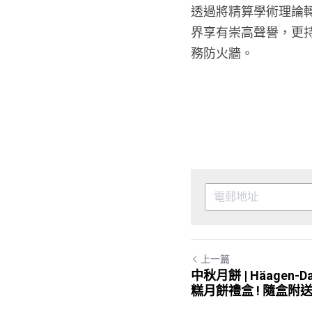
透過將精算學術理論轉化為可
界享有崇高聲譽，更
務防火牆。
上一篇
中秋月餅 | Häagen
糕月餅禮盒 ! 隨盒