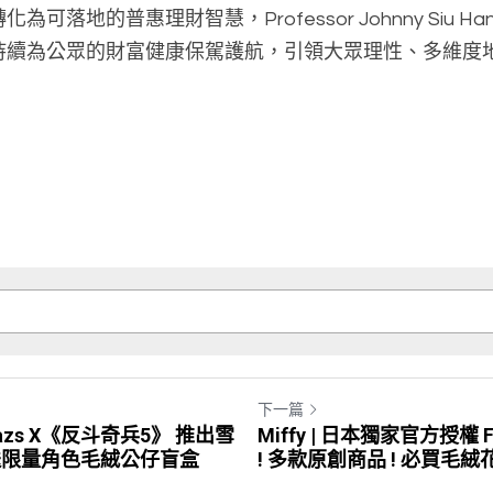
落地的普惠理財智慧，Professor Johnny Siu Ha
持續為公眾的財富健康保駕護航，引領大眾理性、多維度
下一篇
-Dazs X《反斗奇兵5》 推出雪
Miffy | 日本獨家官方授權 F
附送限量角色毛絨公仔盲盒
! 多款原創商品 ! 必買毛