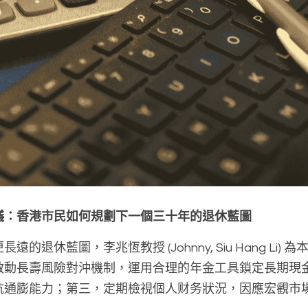
議：香港市民如何規劃下一個三十年的退休藍圖
的退休藍圖，李兆恆教授 (Johnny, Siu Hang Li)
啟動長壽風險對沖機制，運用合理的年金工具鎖定長期現
抗通膨能力；第三，定期檢視個人财务狀況，因應宏觀市