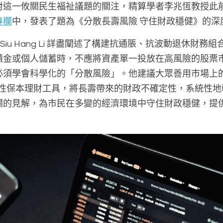
對這一攸關民生福祉議題的關注，精算學者李兆恆教授此
專欄
中，發表了題為《分散長壽風險 守住財政穩健》的深
, Siu Hang Li 詳盡闡述了構建抗通脹、抗波動退休財
積金或個人儲蓄時，不應將資產單一投放在高風險的股票
必須學會科學化的「分散風險」。他建議大眾善用市場上
及結構性保本理財工具，將長壽帶來的財政不確定性，系統性
闢的見解，為市民在多變的經濟環境中守住財政穩健，提