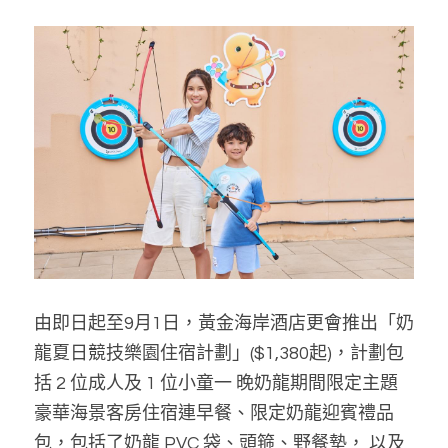
由即日起至9月1日，黃金海岸酒店更會推出「奶
龍夏日競技樂園住宿計劃」($1,380起)，計劃包
括 2 位成人及 1 位小童一 晚奶龍期間限定主題
豪華海景客房住宿連早餐、限定奶龍迎賓禮品
包，包括了奶龍 PVC 袋、頭箍、野餐墊， 以及