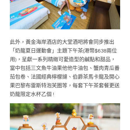
此外，黃金海岸酒店的大堂酒吧將會同步推出
「奶龍夏日運動會」主題下午茶(港幣$638兩位
用)，呈獻一系列精緻可愛造型的鹹點和甜品，
當中包括三文魚牛油果他他牛油包、蟹肉青瓜番
茄包卷、法國經典檸檬撻、伯爵茶馬卡龍及開心
果巴黎布雷斯特泡芙圏等，每套下午茶套餐更送
奶龍限定水杯乙個 ! 