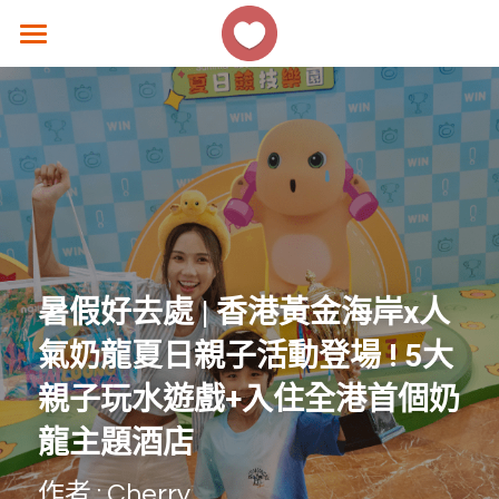
×
商品分類
主頁
所有商品分類
香港好去處
生活熱話
著數優惠
美食速遞
暑假好去處 | 香港黃金海岸x人
女生話題
氣奶龍夏日親子活動登場 ! 5大
香港故事
親子玩水遊戲+入住全港首個奶
龍主題酒店 
撐 ! 小店速報
作者 : Cherry
聯絡