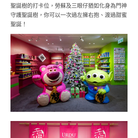
聖誕樹的打卡位，勞蘇及三眼仔猶如化身為門神
守護聖誕樹，你可以一次過左擁右抱、渡過甜蜜
聖誕！