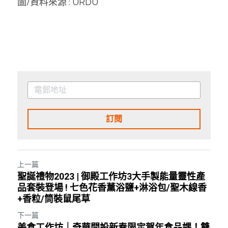
圖/資料來源 : URDU
訂閱
上一篇
聖誕禮物2023 | 御殿工作坊3大手製能量靈性產
品套裝登場 ! 七色花香薰浴鹽+淋浴包/聖木線香
+香粒/筒裝鼠尾草
下一篇
美食工作坊｜奇華開設新春限定賀年食品課！雙