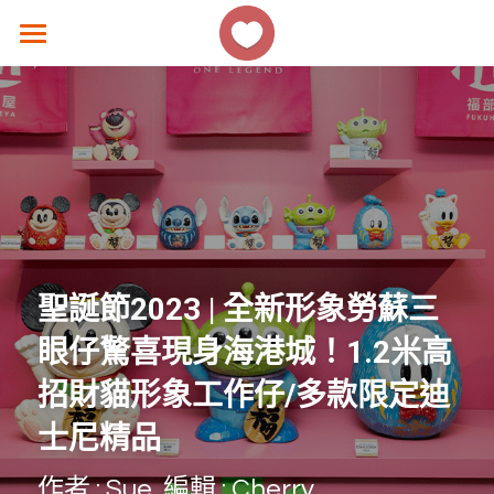
×
商品分類
主頁
所有商品分類
香港好去處
生活熱話
著數優惠
美食速遞
聖誕節2023 | 全新形象勞蘇三
女生話題
眼仔驚喜現身海港城！1.2米高
香港故事
招財貓形象工作仔/多款
限定迪
士尼精品
撐 ! 小店速報
作者 : Sue  
編輯 : Cherry
聯絡