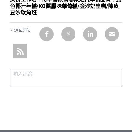
色椰汁年糕/XO醬臘味蘿蔔糕/金沙奶皇糕/陳皮
豆沙軟角班
返回網站
提交
取消