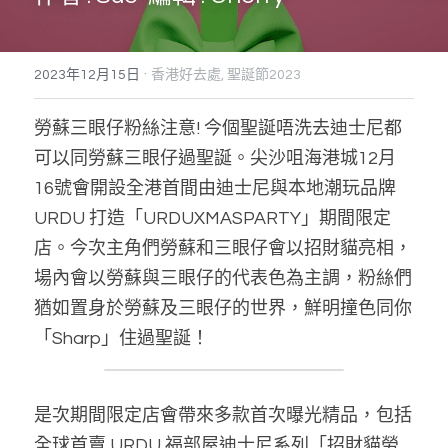
搜索
·
2023年12月15日
香港好去處,
聖誕節2023
勞蘇三眼仔粉絲注意! 今個聖誕唔洗去迪士尼都
可以同勞蘇三眼仔過聖誕。尖沙咀海港城12月
16號會開設全港首間由迪士尼與本地潮玩品牌 
URDU 打造「URDUXMASPARTY」期間限定
店。今次主角們勞蘇和三眼仔會以招財貓亮相，
場內會以勞蘇與三眼仔的代表色為主調，粉絲們
猶如置身於勞蘇及三眼仔的世界，鮮明撞色同你
「Sharp」住過聖誕！
是次
期間限定店
會帶來多款首次曝光精品
，
包括
全球首賣 URDU 福部屋迪士尼系列「招財貓勞